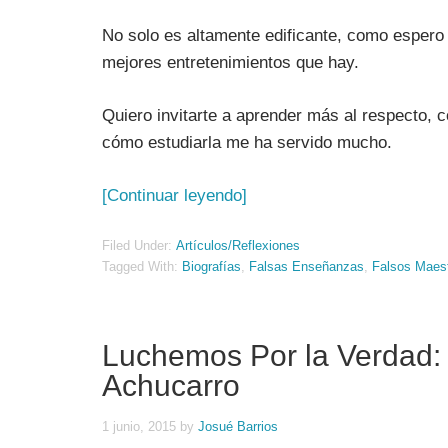
No solo es altamente edificante, como espero
mejores entretenimientos que hay.
Quiero invitarte a aprender más al respecto, 
cómo estudiarla me ha servido mucho.
[Continuar leyendo]
Filed Under:
Artículos/Reflexiones
Tagged With:
Biografías
,
Falsas Enseñanzas
,
Falsos Maes
Luchemos Por la Verdad: E
Achucarro
1 junio, 2015
by
Josué Barrios