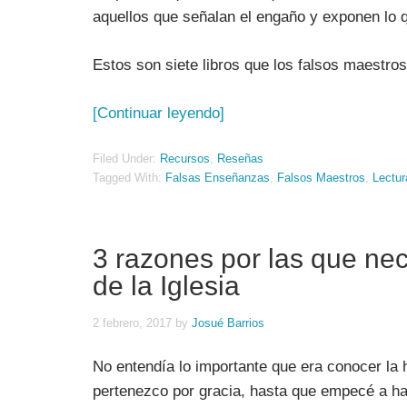
aquellos que señalan el engaño y exponen lo q
Estos son siete libros que los falsos maestros
[Continuar leyendo]
Filed Under:
Recursos
,
Reseñas
Tagged With:
Falsas Enseñanzas
,
Falsos Maestros
,
Lectur
3 razones por las que nec
de la Iglesia
2 febrero, 2017
by
Josué Barrios
No entendía lo importante que era conocer la hi
pertenezco por gracia, hasta que empecé a ha