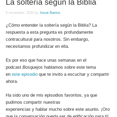
La soltería según la Biblia
6 noviembre, 2020
by
Josué Barrios
¿Cómo entender la soltería según la Biblia? La
respuesta a esta pregunta es profundamente
contracultural para nosotros. Sin embargo,
necesitamos profundizar en ella.
Es por eso que hace unas semanas en el
podcast
Bosquejos
hablamos sobre este tema
en
este episodio
que
te invito a escuchar y compartir
ahora.
H
a sido
uno
de mis episodios favoritos, ya que
pudimos compartir nuestras
experiencias
y
hablar
mucho
sobre
este asunto
.
¡Oro
qu
e la conversación
pueda ser de edificación para ti!