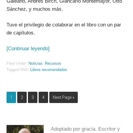
Galeano, Andrés Birch, Giancarlo Montemayor, Otto
Sánchez, y muchos más.
Tuve el privilegio de colaborar en el libro con un par
de capítulos.
[Continuar leyendo]
Filed Under:
Noticias
,
Recursos
Tagged With:
Libros recomendados
1
2
3
4
Next Page »
Adoptado por gracia. Escritor y