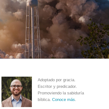
Adoptado por gracia.
Escritor y predicador.
Promoviendo la sabiduría
bíblica.
Conoce más
.