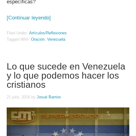
específicas?
[Continuar leyendo]
Filed Under:
Artículos/Reflexiones
Tagged With:
Oración
,
Venezuela
Lo que sucede en Venezuela
y lo que podemos hacer los
cristianos
21 julio, 2016
by
Josué Barrios