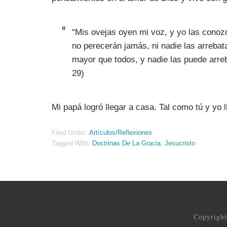
“Mis ovejas oyen mi voz, y yo las conozc
no perecerán jamás, ni nadie las arreba
mayor que todos, y nadie las puede arre
29)
Mi papá logró llegar a casa. Tal como tú y yo 
Filed Under:
Artículos/Reflexiones
Tagged With:
Doctrinas De La Gracia
,
Jesucristo
Copyrigh