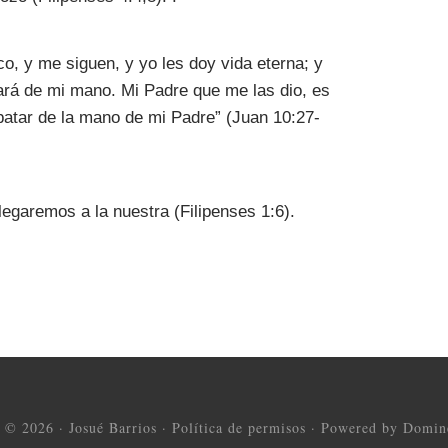
o, y me siguen, y yo les doy vida eterna; y
tará de mi mano. Mi Padre que me las dio, es
batar de la mano de mi Padre” (Juan 10:27-
llegaremos a la nuestra (Filipenses 1:6).
t © 2026 ·
Josué Barrios
·
Política de permisos
·
Powered by Domine