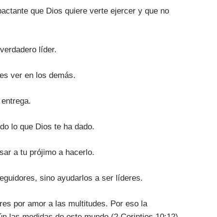
pactante que Dios quiere verte ejercer y que no
verdadero líder.
res ver en los demás.
 entrega.
do lo que Dios te ha dado.
lsar a tu prójimo a hacerlo.
eguidores, sino ayudarlos a ser líderes.
eres por amor a las multitudes. Por eso la
ún las medidas de este mundo (2 Corintios 10:12).