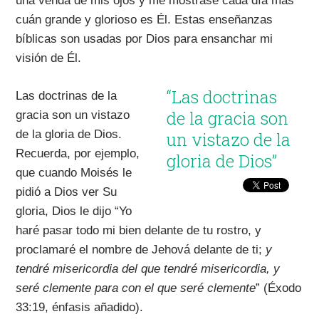
una venda de mis ojos y me mostrase cada día más
cuán grande y glorioso es Él. Estas enseñanzas
bíblicas son usadas por Dios para ensanchar mi
visión de Él.
“Las doctrinas
Las doctrinas de la
de la gracia son
gracia son un vistazo
de la gloria de Dios.
un vistazo de la
Recuerda, por ejemplo,
gloria de Dios”
que cuando Moisés le
pidió a Dios ver Su
gloria, Dios le dijo “Yo
haré pasar todo mi bien delante de tu rostro, y
proclamaré el nombre de Jehová delante de ti;
y
tendré misericordia del que tendré misericordia, y
seré clemente para con el que seré clemente
” (Éxodo
33:19, énfasis añadido).