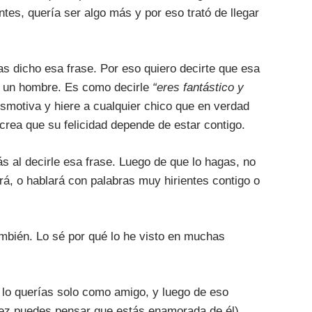
tes, quería ser algo más y por eso trató de llegar
s dicho esa frase. Por eso quiero decirte que esa
a un hombre. Es como decirle
“eres fantástico y
motiva y hiere a cualquier chico que en verdad
crea que su felicidad depende de estar contigo.
rás al decirle esa frase. Luego de que lo hagas, no
irá, o hablará con palabras muy hirientes contigo o
ambién. Lo sé por qué lo he visto en muchas
e lo querías solo como amigo, y luego de eso
vez puedes pensar que estás enamorada de él).