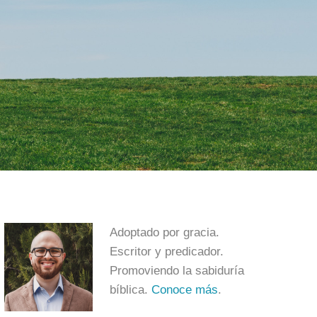
Adoptado por gracia.
Escritor y predicador.
Promoviendo la sabiduría
bíblica.
Conoce más
.