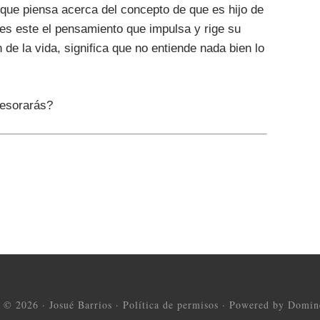
que piensa acerca del concepto de que es hijo de
es este el pensamiento que impulsa y rige su
de la vida, significa que no entiende nada bien lo
tesorarás?
t © 2026 ·
Josué Barrios
·
Política de permisos
·
Powered by Domine