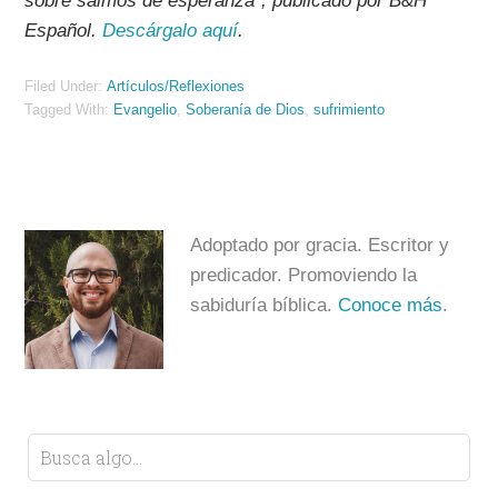
sobre salmos de esperanza”, publicado por B&H
Español.
Descárgalo aquí
.
Filed Under:
Artículos/Reflexiones
Tagged With:
Evangelio
,
Soberanía de Dios
,
sufrimiento
Adoptado por gracia. Escritor y
predicador. Promoviendo la
sabiduría bíblica.
Conoce más
.