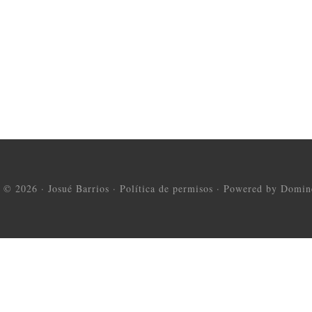
t © 2026 ·
Josué Barrios
·
Política de permisos
·
Powered by Domine