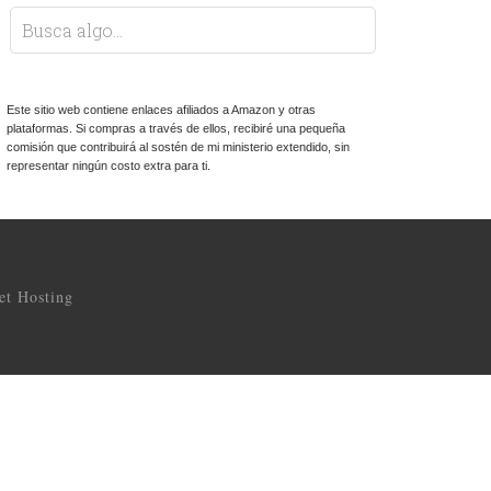
Este sitio web contiene enlaces afiliados a Amazon y otras
plataformas. Si compras a través de ellos, recibiré una pequeña
comisión que contribuirá al sostén de mi ministerio extendido, sin
representar ningún costo extra para ti.
t Hosting