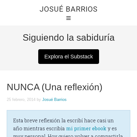
JOSUÉ BARRIOS
Siguiendo la sabiduría
Explora el Substack
NUNCA (Una reflexión)
25 febrero, 2014
by
Josué Barrios
Esta breve reflexión la escribí hace casi un
año mientras escribía
mi primer ebook
y es
muy personal. Hoy quiero volver a compartirla