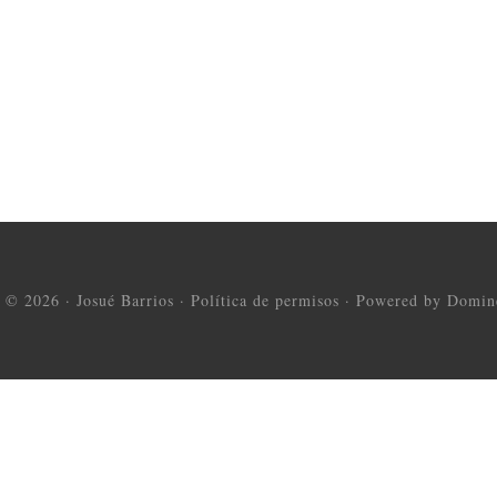
t © 2026 ·
Josué Barrios
·
Política de permisos
·
Powered by Domine