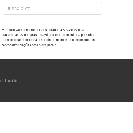
Este sitio web contiene enlaces afiliados a Amazon y otras
plataformas. Si compras a través de ellos, recibiré una pequeña
comisión que contribuirá al sostén de mi ministerio extendido, sin
representar ningún costo extra para ti.
t Hosting