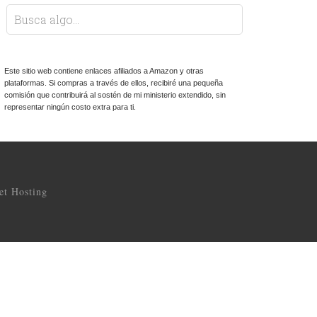
Este sitio web contiene enlaces afiliados a Amazon y otras
plataformas. Si compras a través de ellos, recibiré una pequeña
comisión que contribuirá al sostén de mi ministerio extendido, sin
representar ningún costo extra para ti.
t Hosting