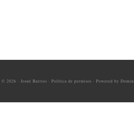
t © 2026 ·
Josué Barrios
·
Política de permisos
·
Powered by Domine