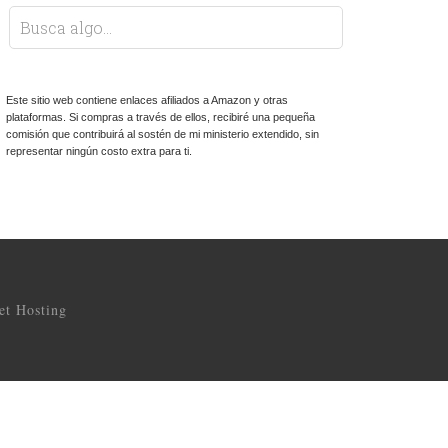
Este sitio web contiene enlaces afiliados a Amazon y otras
plataformas. Si compras a través de ellos, recibiré una pequeña
comisión que contribuirá al sostén de mi ministerio extendido, sin
representar ningún costo extra para ti.
t Hosting