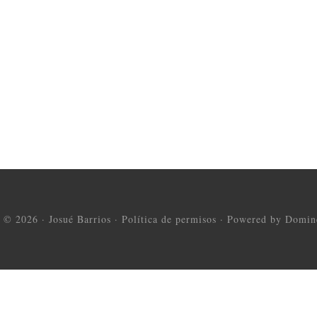
t © 2026 ·
Josué Barrios
·
Política de permisos
·
Powered by Domine