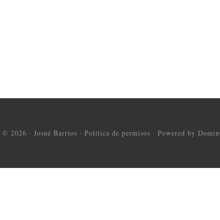
t © 2026 ·
Josué Barrios
·
Política de permisos
·
Powered by Domine