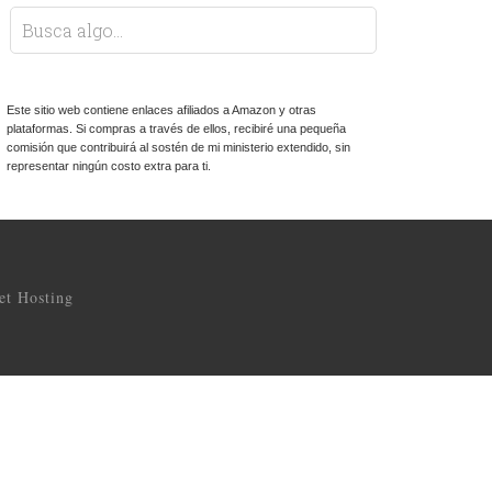
Este sitio web contiene enlaces afiliados a Amazon y otras
plataformas. Si compras a través de ellos, recibiré una pequeña
comisión que contribuirá al sostén de mi ministerio extendido, sin
representar ningún costo extra para ti.
t Hosting