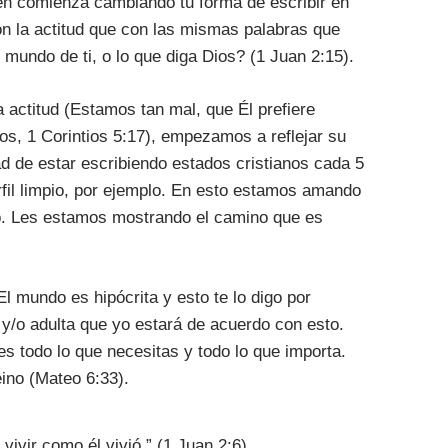
én comienza cambiando tu forma de escribir en
on la actitud que con las mismas palabras que
l mundo de ti, o lo que diga Dios? (1 Juan 2:15).
actitud (Estamos tan mal, que Él prefiere
s, 1 Corintios 5:17), empezamos a reflejar su
d de estar escribiendo estados cristianos cada 5
fil limpio, por ejemplo. En esto estamos amando
lo. Les estamos mostrando el camino que es
 mundo es hipócrita y esto te lo digo por
y/o adulta que yo estará de acuerdo con esto.
s todo lo que necesitas y todo lo que importa.
ino (Mateo 6:33).
vivir como él vivió.” (1 Juan 2:6)