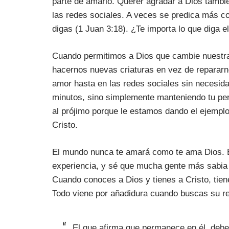
parte de amarlo. Querer agradar a Dios tambi
las redes sociales. A veces se predica más c
digas (1 Juan 3:18). ¿Te importa lo que diga e
Cuando permitimos a Dios que cambie nuestra 
hacernos nuevas criaturas en vez de repararno
amor hasta en las redes sociales sin necesida
minutos, sino simplemente manteniendo tu per
al prójimo porque le estamos dando el ejemp
Cristo.
El mundo nunca te amará como te ama Dios. El
experiencia, y sé que mucha gente más sabia 
Cuando conoces a Dios y tienes a Cristo, tiene
Todo viene por añadidura cuando buscas su re
El que afirma que permanece en él, debe 