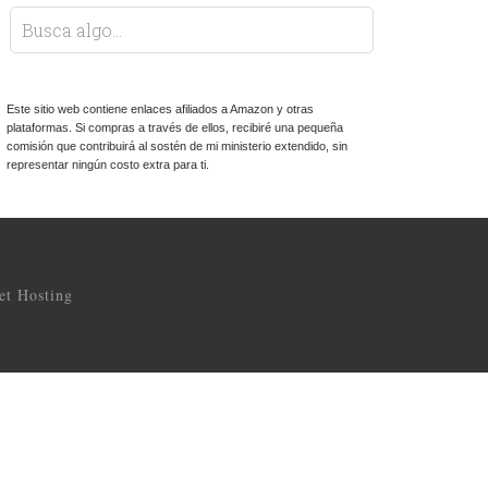
Este sitio web contiene enlaces afiliados a Amazon y otras
plataformas. Si compras a través de ellos, recibiré una pequeña
comisión que contribuirá al sostén de mi ministerio extendido, sin
representar ningún costo extra para ti.
t Hosting