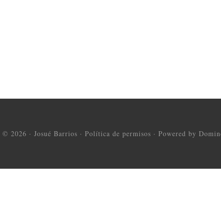
t © 2026 ·
Josué Barrios
·
Política de permisos
·
Powered by Domine